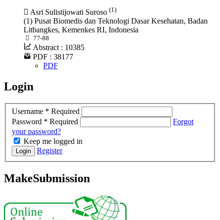
(1)
Asri Sulistijowati Suroso
(1) Pusat Biomedis dan Teknologi Dasar Kesehatan, Badan
Litbangkes, Kemenkes RI, Indonesia
77-88
Abstract : 10385
PDF : 38177
PDF
Login
Username
*
Required
Password
*
Required
Forgot
your password?
Keep me logged in
Register
Login
MakeSubmission