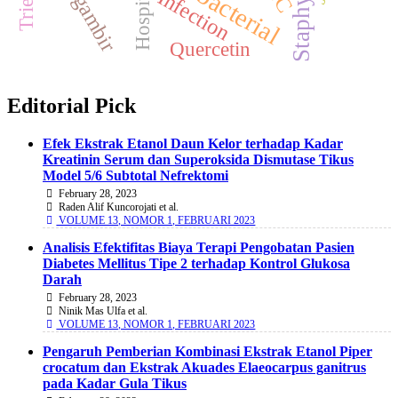
Antibacterial
Hospital
Infection
Quercetin
Editorial Pick
Efek Ekstrak Etanol Daun Kelor terhadap Kadar
Kreatinin Serum dan Superoksida Dismutase Tikus
Model 5/6 Subtotal Nefrektomi
February 28, 2023
Raden Alif Kuncorojati et al.
VOLUME 13, NOMOR 1, FEBRUARI 2023
Analisis Efektifitas Biaya Terapi Pengobatan Pasien
Diabetes Mellitus Tipe 2 terhadap Kontrol Glukosa
Darah
February 28, 2023
Ninik Mas Ulfa et al.
VOLUME 13, NOMOR 1, FEBRUARI 2023
Pengaruh Pemberian Kombinasi Ekstrak Etanol Piper
crocatum dan Ekstrak Akuades Elaeocarpus ganitrus
pada Kadar Gula Tikus