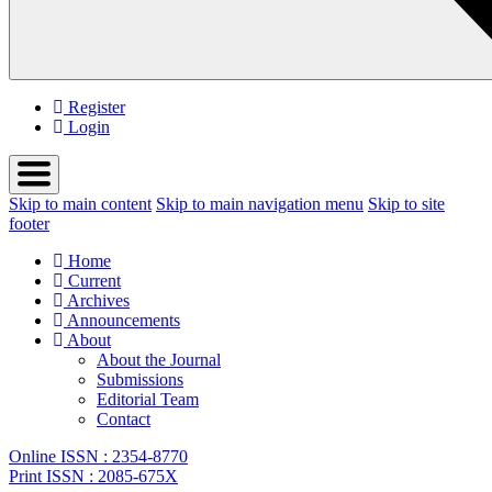
Register
Login
Skip to main content
Skip to main navigation menu
Skip to site
footer
Home
Current
Archives
Announcements
About
About the Journal
Submissions
Editorial Team
Contact
Online ISSN : 2354-8770
Print ISSN : 2085-675X