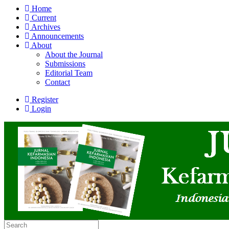
Home
Current
Archives
Announcements
About
About the Journal
Submissions
Editorial Team
Contact
Register
Login