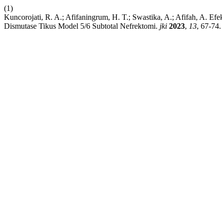
(1)
Kuncorojati, R. A.; Afifaningrum, H. T.; Swastika, A.; Afifah, A. 
Dismutase Tikus Model 5/6 Subtotal Nefrektomi.
jki
2023
,
13
, 67-74.